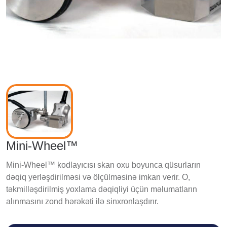
Mini-Wheel™
Mini-Wheel™ kodlayıcısı skan oxu boyunca qüsurların
dəqiq yerləşdirilməsi və ölçülməsinə imkan verir. O,
təkmilləşdirilmiş yoxlama dəqiqliyi üçün məlumatların
alınmasını zond hərəkəti ilə sinxronlaşdırır.