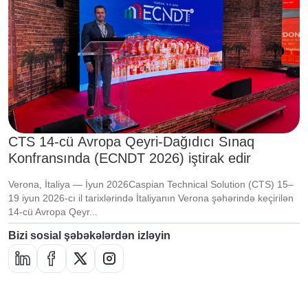
CTS 14-cü Avropa Qeyri-Dağıdıcı Sınaq
Konfransında (ECNDT 2026) iştirak edir
Verona, İtaliya — İyun 2026Caspian Technical Solution (CTS) 15–
19 iyun 2026-cı il tarixlərində İtaliyanın Verona şəhərində keçirilən
14-cü Avropa Qeyr...
Bizi sosial şəbəkələrdən izləyin