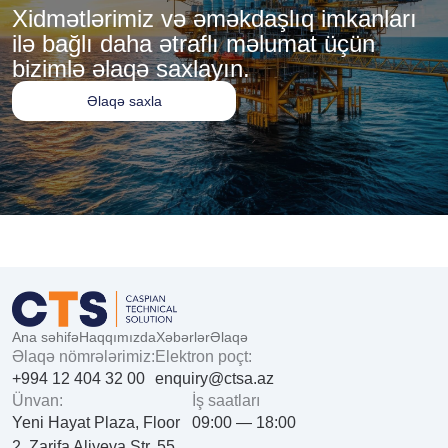
Xidmətlərimiz və əməkdaşlıq imkanları
ilə bağlı daha ətraflı məlumat üçün
bizimlə əlaqə saxlayın.
Əlaqə saxla
Ana səhifə
Haqqımızda
Xəbərlər
Əlaqə
Əlaqə nömrələrimiz:
Elektron poçt:
+994 12 404 32 00
enquiry@ctsa.az
Ünvan:
İş saatları
Yeni Hayat Plaza, Floor
09:00 — 18:00
2, Zarifa Aliyeva Str. 55,