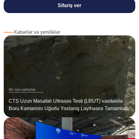
Sifariş ver
Xəbərlər və yeniliklər
Ən son xəbərlər
CTS Uzun Məsafəli Ultrasəs Testi (LRUT) vasitəsilə
Boru Kəmərinin Uğurlu Yoxlanış Layihəsini Tamamladı