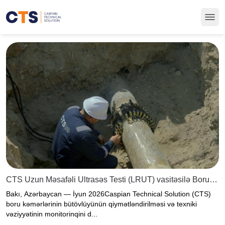
CTS Uzun Məsafəli Ultrasəs Testi (LRUT) vasitəsilə Boru
Kəmərinin Uğurlu Yoxlanış Layihəsini Tamamladı
Bakı, Azərbaycan — İyun 2026Caspian Technical Solution (CTS)
boru kəmərlərinin bütövlüyünün qiymətləndirilməsi və texniki
vəziyyətinin monitorinqini d...