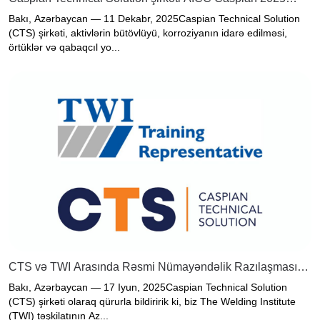
sərgisində “Korroziya Təftişi Texnologiyası” Mükafatına
Bakı, Azərbaycan — 11 Dekabr, 2025Caspian Technical Solution
layiq görülüb
(CTS) şirkəti, aktivlərin bütövlüyü, korroziyanın idarə edilməsi,
örtüklər və qabaqcıl yo...
CTS və TWI Arasında Rəsmi Nümayəndəlik Razılaşması
İmzalandı
Bakı, Azərbaycan — 17 Iyun, 2025Caspian Technical Solution
(CTS) şirkəti olaraq qürurla bildiririk ki, biz The Welding Institute
(TWI) təşkilatının Az...