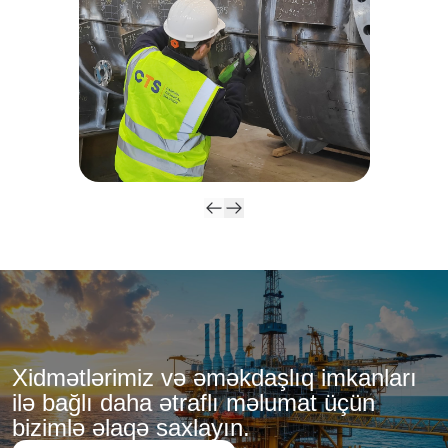
Xidmətlərimiz və əməkdaşlıq imkanları
ilə bağlı daha ətraflı məlumat üçün
bizimlə əlaqə saxlayın.