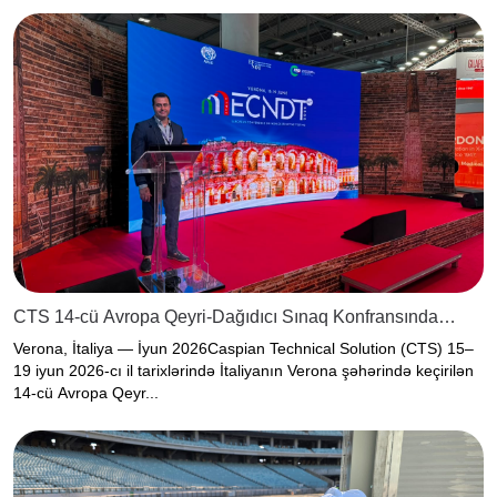
CTS 14-cü Avropa Qeyri-Dağıdıcı Sınaq Konfransında
(ECNDT 2026) iştirak edir
Verona, İtaliya — İyun 2026Caspian Technical Solution (CTS) 15–
19 iyun 2026-cı il tarixlərində İtaliyanın Verona şəhərində keçirilən
14-cü Avropa Qeyr...