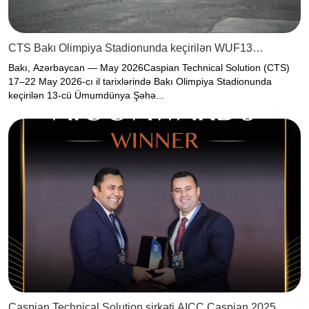
CTS Bakı Olimpiya Stadionunda keçirilən WUF13
çərçivəsində kompleks inspeksiya xidmətlərini uğurla
Bakı, Azərbaycan — May 2026Caspian Technical Solution (CTS)
tamamladı
17–22 May 2026-cı il tarixlərində Bakı Olimpiya Stadionunda
keçirilən 13-cü Ümumdünya Şəhə...
Caspian Technical Solution şirkəti AICC Caspian 2025