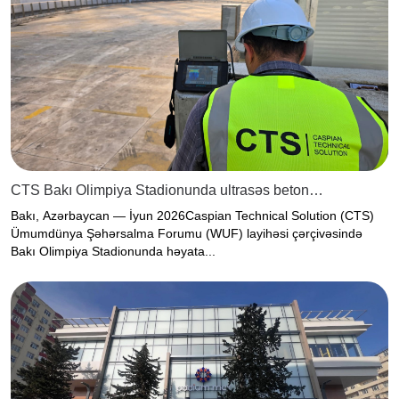
CTS Bakı Olimpiya Stadionunda ultrasəs beton
inspeksiyası layihəsini uğurla başa çatdırdı
Bakı, Azərbaycan — İyun 2026Caspian Technical Solution (CTS)
Ümumdünya Şəhərsalma Forumu (WUF) layihəsi çərçivəsində
Bakı Olimpiya Stadionunda həyata...