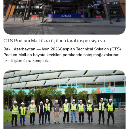
CTS Podium Mall üzrə üçüncü tərəf inspeksiya və
keyfiyyətə nəzarət xidmətlərini uğurla başa çatdırdı
Bakı, Azərbaycan — İyun 2026Caspian Technical Solution (CTS)
Podium Mall-da həyata keçirilən pərakəndə satış mağazalarının
tikinti işləri üzrə komplek...