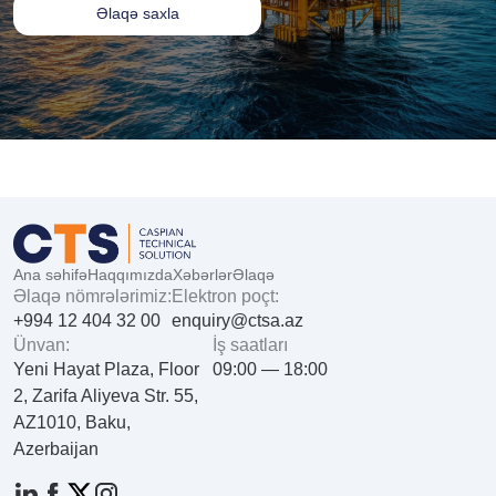
Əlaqə saxla
Ana səhifə
Haqqımızda
Xəbərlər
Əlaqə
Əlaqə nömrələrimiz:
Elektron poçt:
+994 12 404 32 00
enquiry@ctsa.az
Ünvan:
İş saatları
Yeni Hayat Plaza, Floor
09:00 — 18:00
2, Zarifa Aliyeva Str. 55,
AZ1010, Baku,
Azerbaijan