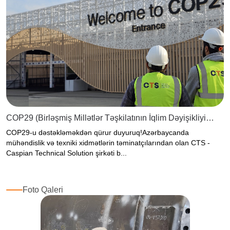
COP29 (Birləşmiş Millətlər Təşkilatının İqlim Dəyişikliyi
Konfransı)
COP29-u dəstəkləməkdən qürur duyuruq!Azərbaycanda
mühəndislik və texniki xidmətlərin təminatçılarından olan CTS -
Caspian Technical Solution şirkəti b...
Foto Qaleri