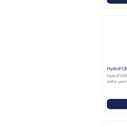
HydroFOR
HydroFORM 
səthə yaxın