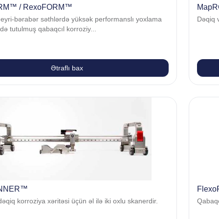
RM™ / RexoFORM™
Map
eyri-bərabər səthlərdə yüksək performanslı yoxlama
Dəqiq v
ə tutulmuş qabaqcıl korroziy...
Ətraflı bax
NNER™
Flex
dəqiq korroziya xəritəsi üçün əl ilə iki oxlu skanerdir.
Qabaqcı