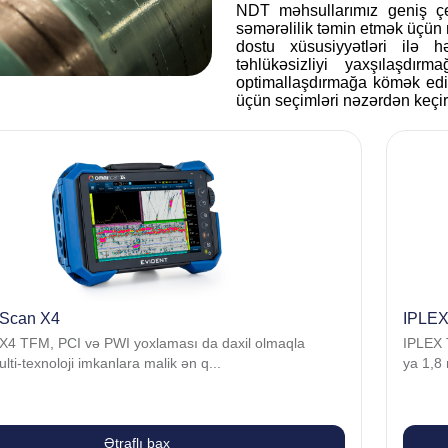
NDT məhsullarımız geniş çeşi
səmərəlilik təmin etmək üçün 
dostu xüsusiyyətləri ilə h
təhlükəsizliyi yaxşılaşdı
optimallaşdırmağa kömək edir
üçün seçimləri nəzərdən keçirə
Scan X4
IPLEX
4 TFM, PCI və PWI yoxlaması da daxil olmaqla
IPLEX 
lti-texnoloji imkanlara malik ən q...
ya 1,8
Ətraflı bax