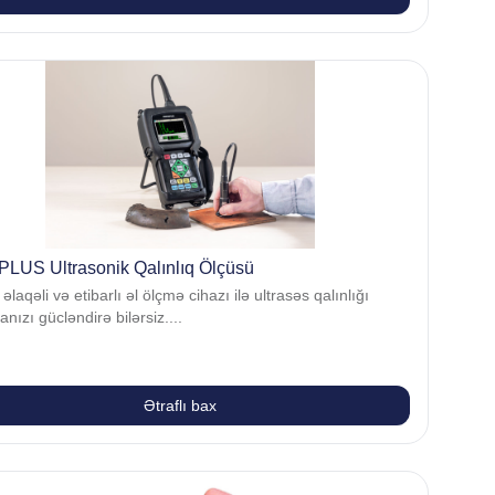
PLUS Ultrasonik Qalınlıq Ölçüsü
, əlaqəli və etibarlı əl ölçmə cihazı ilə ultrasəs qalınlığı
nızı gücləndirə bilərsiz....
Ətraflı bax