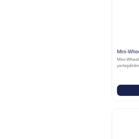
Mini-Whe
Mini-Wheel
yerləşdiril