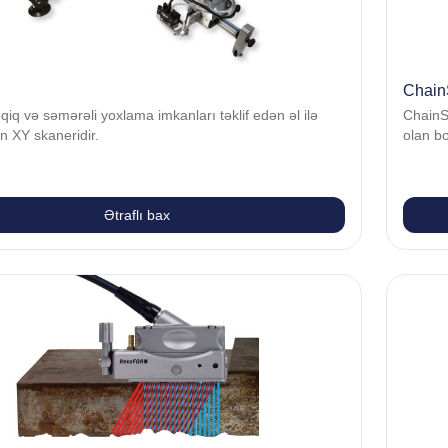
Chai
q və səmərəli yoxlama imkanları təklif edən əl ilə
ChainS
n XY skaneridir.
olan bo
Ətraflı bax