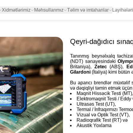
Xidmətlərimiz
Məhsullarımız
Təlim və imtahanlar
Layihələr
Ümumi Məlumat
miz
Qeyri-dağıdıcı sınaq (NDT)
avadanlığı
Qeyri-dağıdıcı sına
ımız
Termal Görüntüləmə Cihazı
Tanınmış beynəlxalq təchiza
(NDT) sənayesindəki
Olym
Yeraltı diaqnostika
Britaniya),
Zetec
(ABŞ),
Ed
z
Gilardoni
(İtaliya) kimi bütün
Proses Təftiş Cihazları və
Sistemləri
Bu aparıcı brendlər müxtəlif
və dəqiqliyi təmin etmək üçün
Uzaqdan Sızıntıların
Maqnit Hissəcik Testi (MT)
Elektromaqnit Testi / Eddy 
Aşkarlanması Texnologiyaları
Ultrasəs Test (UT),
Termal / İnfraqırmızı Termoq
UV Kameralar
Vizual və Optik Test (VT),
Radioqrafik Test (RT) və
Akustik Yoxlama