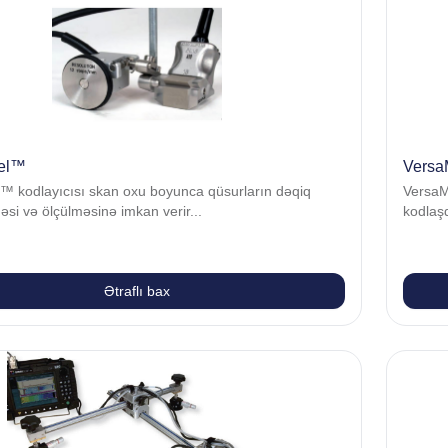
el™
Vers
™ kodlayıcısı skan oxu boyunca qüsurların dəqiq
VersaM
məsi və ölçülməsinə imkan verir...
kodlaşd
Ətraflı bax