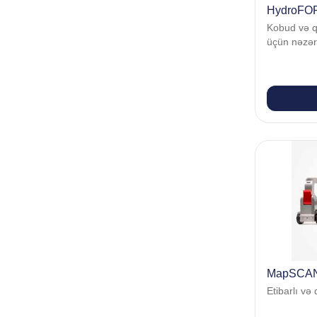
HydroFO
Kobud və q
üçün nəzərd
MapSCA
Etibarlı və 