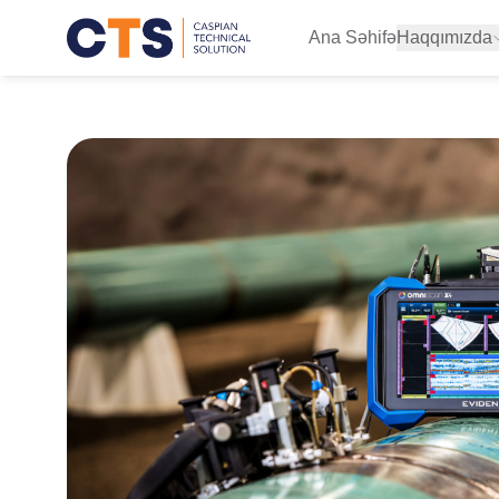
Ana Səhifə
Haqqımızda
Biz kimik?
Siyasətləri
Sertifikatlar
Missiyamız
Vizyonumu