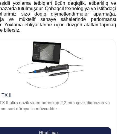
dli yoxlama tətbiqləri üçün dəqiqlik, etibarlılıq və
nəzərdə tutulmuşdur. Qabaqcıl texnologiya və istifadəçi
əllərimiz sizə dəqiq qiymətləndirmələr aparmağa,
rmağa və müxtəlif sənaye sahələrində performansı
. Yoxlama ehtiyaclarınız üçün düzgün alətləri tapmaq
 bilərsiz.
 TX II
TX II ultra nazik video boreskop 2,2 mm çevik diapazon və
 mm sərt dürbçə ilə mövcuddur...
Ətraflı bax