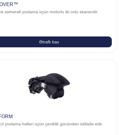
ROVER™
ə səmərəli yoxlama üçün motorlu iki oxlu skanerdir.
Ətraflı bax
oFORM
l yoxlama həlləri üçün çeviklik gücündən istifadə edir.