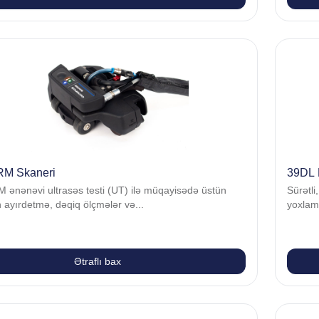
M Skaneri
39DL 
ənənəvi ultrasəs testi (UT) ilə müqayisədə üstün
Sürətli
 ayırdetmə, dəqiq ölçmələr və...
yoxlama
Ətraflı bax