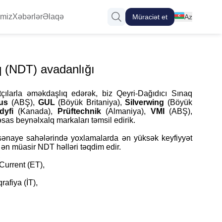
imiz
Xəbərlər
Əlaqə
Müraciət et
Az
En
Ru
q (NDT) avadanlığı
tçılarla
əməkdaşlıq edərək, biz Qeyri-Dağıdıcı Sınaq
pus
(ABŞ),
GUL
(Böyük Britaniya),
Silverwing
(Böyük
dyfi
(Kanada),
Prüftechnik
(Almaniya),
VMI
(ABŞ),
 əsas beynəlxalq markaları təmsil edirik.
 sənaye sahələrində yoxlamalarda ən yüksək keyfiyyət
 ən müasir NDT həlləri təqdim edir.
,
Current (ET),
rafiya (İT),