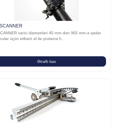
nSCANNER
CANNER xarici diametrləri 45 mm-dən 965 mm-ə qədər
rular üçün etibarlı əl ilə yoxlama h...
Ətraflı bax