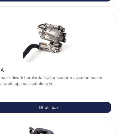
RA
 nazik divarlı borularda kiçik qüsurların aşkarlanmasını
irərək, optimallaşdırılmış yü...
Ətraflı bax