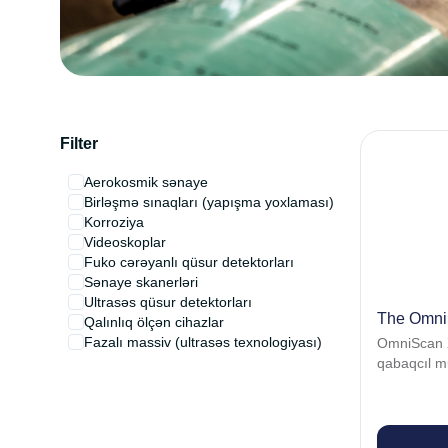
Filter
Aerokosmik sənaye
Birləşmə sınaqları (yapışma yoxlaması)
Korroziya
Videoskoplar
Fuko cərəyanlı qüsur detektorları
Sənaye skanerləri
Ultrasəs qüsur detektorları
The Omni
Qalınlıq ölçən cihazlar
Fazalı massiv (ultrasəs texnologiyası)
OmniScan X
qabaqcıl mu