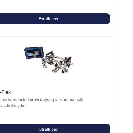
Ətraflı bax
Flex
 performanslı dairəvi qaynaq yoxlaması üçün
laşdırılmışdır.
Ətraflı bax