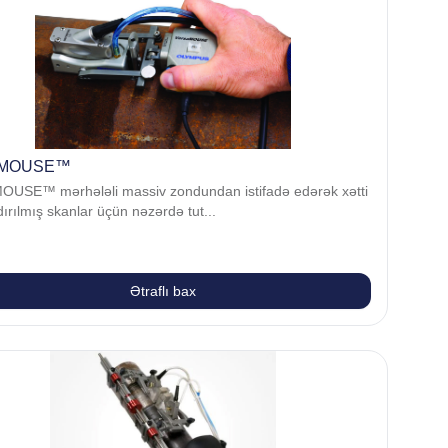
aMOUSE™
OUSE™ mərhələli massiv zondundan istifadə edərək xətti
ırılmış skanlar üçün nəzərdə tut...
Ətraflı bax